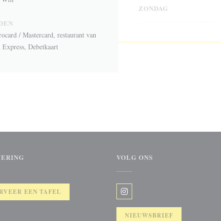
ZONDAG
DEN
card / Mastercard, restaurant van
n Express, Debetkaart
VERING
VOLG ONS
RVEER EEN TAFEL
Instagram ((opent in een nieuw 
NIEUWSBRIEF