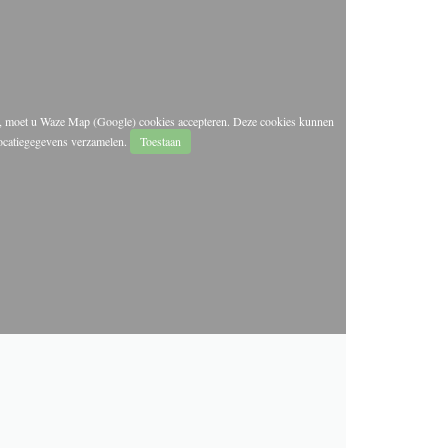
n, moet u Waze Map (Google) cookies accepteren. Deze cookies kunnen
locatiegegevens verzamelen.
Toestaan