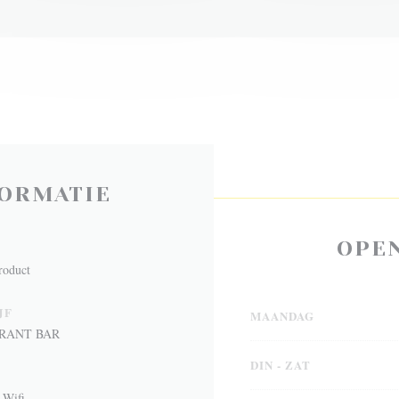
ORMATIE
OPE
roduct
JF
MAANDAG
URANT BAR
DIN
-
ZAT
 Wifi