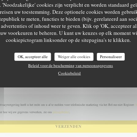
Wilt u contact met ons opnemen?
'Noodzakelijke' cookies zijn verplicht en worden standaard ge
Vul het onderstaande formulier in!
ereisen uw toestemming. Deze optionele cookies worden gebruik
tepubliek te meten, functies te bieden (bijv. gerelateerd aan so
advertenties of inhoud weer te geven. Klik op 'OK, accepteer alle
m uw voorkeuren te beheren. U kunt uw keuzes op elk moment wi
LES DESSOUS…
cookiepictogram linksonder op de sitepagina's te klikken.
OK, accepteer alle
Weiger alle cookies
Personaliseer
Beleid voor de bescherming van persoonsgegevens
Cookiebeleid
ivacywetgeving heeft u het recht om u af te melden voor telefonische marketing via het Bel-me-niet Register:
b
er hoe wij uw gegevens verwerken, zie ons
privacybeleid
.