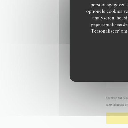
persoonsgegevens. 
optionele cookies v
analyseren, het si
gepersonaliseerde 
'Personaliseer' o
Op grond van de pr
meer informatie ov