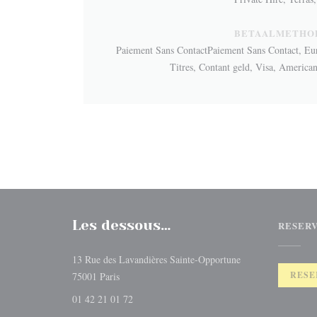
BETAALMETHO
Paiement Sans ContactPaiement Sans Contact, Euro
Titres, Contant geld, Visa, America
Les dessous…
RESER
13 Rue des Lavandières Sainte-Opportune
((opent in een nieuw venster))
RESE
75001 Paris
01 42 21 01 72