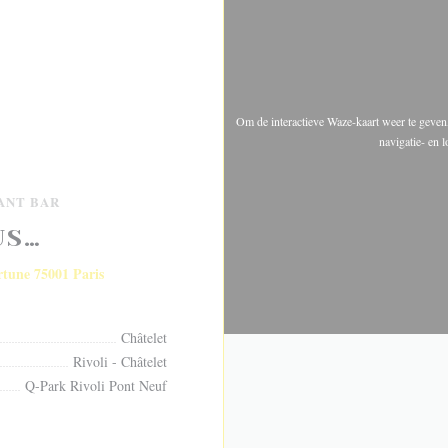
Om de interactieve Waze-kaart weer te geve
navigatie- en 
ANT BAR
US…
((opent in een nieuw venster))
rtune 75001 Paris
Châtelet
Rivoli - Châtelet
Q-Park Rivoli Pont Neuf