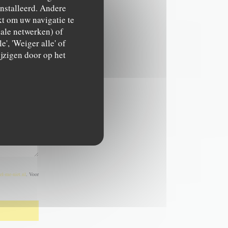
ïnstalleerd. Andere
t om uw navigatie te
ciale netwerken) of
', 'Weiger alle' of
jzigen door op het
el-me-niet.nl
. Voor