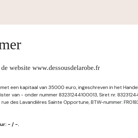
imer
n de website www.dessousdelarobe.fr
, met een kapitaal van 35000 euro, ingeschreven in het Hande
ster van - onder nummer 83231244100013, Siret nr. 8323124
 rue des Lavandières Sainte Opportune, BTW-nummer: FR01832
r: - / -.