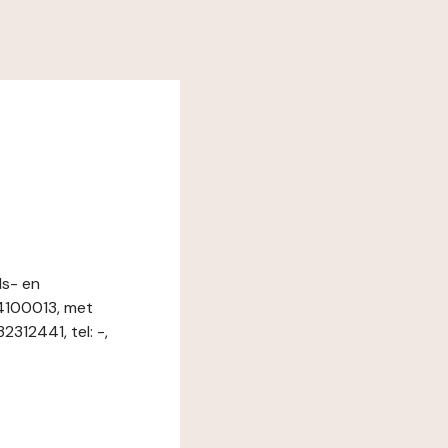
ls- en
4100013, met
312441, tel: -,