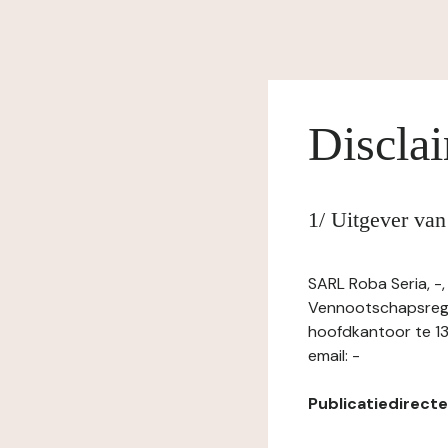
Discla
1/ Uitgever va
SARL Roba Seria, -
Vennootschapsregi
hoofdkantoor te 13
email: -
Publicatiedirecteu