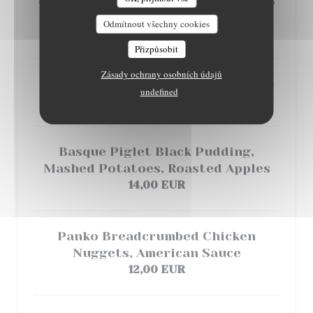
LES DESSOUS…
Avocado
Odmítnout všechny cookies
14,00 EUR
Přizpůsobit
Zásady ochrany osobních údajů
Celery Remoulade, Smoked Cod Roe
undefined
10,00 EUR
Basque Piglet Black Pudding,
Mashed Potatoes, Roasted Apples
14,00 EUR
Panko Breadcrumbed Chicken
Nuggets, American Sauce
12,00 EUR