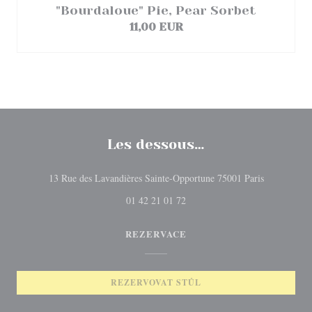
"Bourdaloue" Pie, Pear Sorbet
11,00 EUR
Les dessous…
((otevře se
13 Rue des Lavandières Sainte-Opportune 75001 Paris
01 42 21 01 72
REZERVACE
REZERVOVAT STŮL