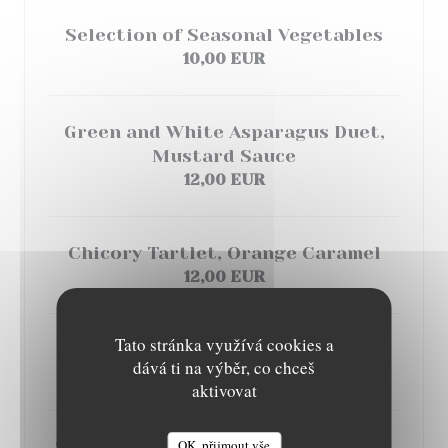
Selection of Seasonal Vegetables
10,00 EUR
Green and White Asparagus Duet,
Mustard Sauce
12,00 EUR
Chicory Tartlet, Orange Caramel
12,00 EUR
Tato stránka využívá cookies a
Fish Accras, Tandoori Mayonnaise
dává ti na výběr, co chceš
10,00 EUR
aktivovat
OK, přijmout vše
Salmon Tartar, Toasted Sesame Oil,