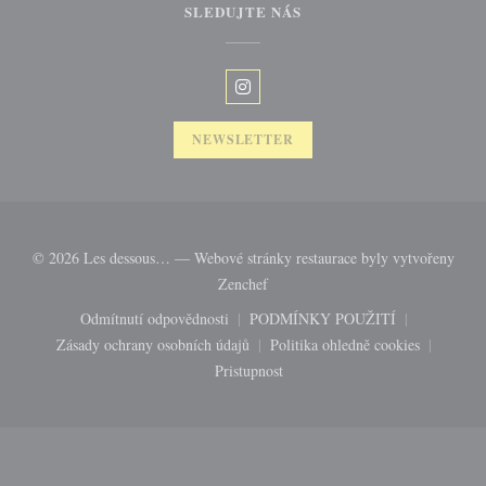
SLEDUJTE NÁS
Instagram ((otevře se v novém okně
NEWSLETTER
© 2026 Les dessous… — Webové stránky restaurace byly vytvořeny
((otevře se v novém okně))
Zenchef
Odmítnutí odpovědnosti
PODMÍNKY POUŽITÍ
((otevře se v novém okně))
((otevře se v novém okně
Zásady ochrany osobních údajů
Politika ohledně cookies
((otevře se v novém okně))
((otevře se v novém 
Pristupnost
((otevře se v novém okně))